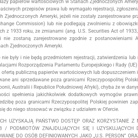
zedaży papierów wartościowych w Stanach Zjednoczonych Ameryki,
 właściwych przepisów prawa lub wymagało rejestracji, zgłoszen
 Zjednoczonych Ameryki, jeżeli nie zostały zarejestrowane p
xchange Commission) lub nie podlegają zwolnieniu z obowiązk
h z 1933 roku, ze zmianami (ang. U.S. Securities Act of 193
y i nie zostaną zarejestrowane zgodnie z postanowieniami 
nach Zjednoczonych Ameryki.
ie były i nie będą przedmiotem rejestracji, zatwierdzenia lub 
ulacjami Rozporządzenia Parlamentu Europejskiego i Rady (UE
 z ofertą publiczną papierów wartościowych lub dopuszczeniem
ane ani sprzedawane poza granicami Rzeczypospolitej Polski
nii, Australii i Republice Południowej Afryki), chyba że w dan
ości spełnienia jakichkolwiek dodatkowych wymogów prawny
edzibę poza granicami Rzeczypospolitej Polskiej powinien za
się do niego stosować w związku z udziałem w Ofercie.
RYCH UZYSKAJĄ PAŃSTWO DOSTĘP ORAZ KORZYSTANIE Z 
ÓB / PODMIOTÓW ZNAJDUJĄCYCH SIĘ I UZYSKUJĄCYCH 
IEROWANE DO OSÓB DEFINIOWANYCH JAKO „U.S. PERSON” OR