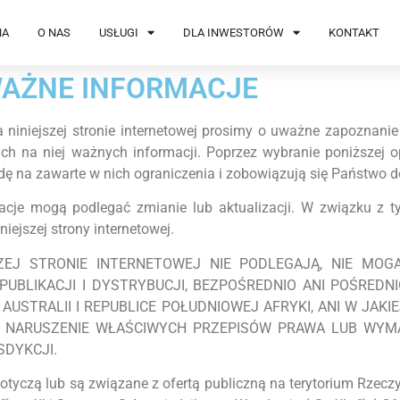
NA
O NAS
USŁUGI
DLA INWESTORÓW
KONTAKT
AŻNE INFORMACJE
niniejszej stronie internetowej prosimy o uważne zapoznanie
ych na niej ważnych informacji. Poprzez wybranie poniższej 
ę na zawarte w nich ograniczenia i zobowiązują się Państwo do
cje mogą podlegać zmianie lub aktualizacji. W związku z ty
ejszej strony internetowej.
ZEJ STRONIE INTERNETOWEJ NIE PODLEGAJĄ, NIE MOG
UBLIKACJI I DYSTRYBUCJI, BEZPOŚREDNIO ANI POŚREDNI
AUSTRALII I REPUBLICE POŁUDNIOWEJ AFRYKI, ANI W JAKI
 NARUSZENIE WŁAŚCIWYCH PRZEPISÓW PRAWA LUB WYMA
SDYKCJI.
dotyczą lub są związane z ofertą publiczną na terytorium Rzecz