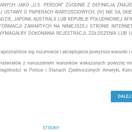
NYCH JAKO „U.S. PERSON” ZGODNIE Z DEFINICJĄ ZNAJD
 USTAWY O PAPIERACH WARTOŚCIOWYCH, (IV) NIE SĄ SK
ZIE, JAPONII, AUSTRALII LUB REPUBLIE POŁUDNIOWEJ AF
NFORMACJI ZAWARTYCH NA NINIEJSZEJ STRONIE INTERN
YMAGAŁBY DOKONANIA REJESTRACJI, ZGŁOSZENIA LUB U
apoznaliście się, rozumiecie i akceptujecie powyższe warunki i 
h materiałów z naruszeniem warunków wskazanych powyżej mo
ególności w Polsce i Stanach Zjednoczonych Ameryki, Kanadzi
DALEJ
STRONY