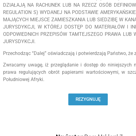
DZIAŁAJĄ NA RACHUNEK LUB NA RZECZ OSÓB DEFINIOWA
REGULATION S) WYDANEJ NA PODSTAWIE AMERYKAŃSKIEJ
MAJĄCYCH MIEJSCE ZAMIESZKANIA LUB SIEDZIBĘ W KANAD
JURYSDYKCJI, W KTÓREJ DOSTĘP DO MATERIAŁÓW I I
ODPOWIEDNICH PRZEPISÓW TAMTEJSZEGO PRAWA LUB W
JURYSDYKCJI.
Przechodząc “Dalej” oświadczają i potwierdzają Państwo, że z
Zwracamy uwagę, iż przeglądanie i dostęp do niniejszyc
prawa regulujących obrót papierami wartościowymi, w szcz
Południowej Afryki.
REZYGNUJĘ