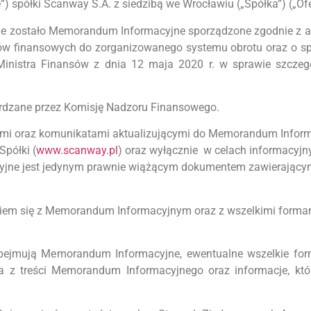
e”) spółki Scanway S.A. z siedzibą we Wrocławiu („Spółka”) („Ofe
e zostało Memorandum Informacyjne sporządzone zgodnie z art
entów finansowych do zorganizowanego systemu obrotu oraz o 
a Ministra Finansów z dnia 12 maja 2020 r. w sprawie szcz
erdzane przez Komisję Nadzoru Finansowego.
i oraz komunikatami aktualizującymi do Memorandum Informa
Spółki (
www.scanway.pl
) oraz wyłącznie w celach informacyjn
jne jest jedynym prawnie wiążącym dokumentem zawierającym 
iem się z Memorandum Informacyjnym oraz z wszelkimi formami
 obejmują Memorandum Informacyjne, ewentualne wszelkie form
 z treści Memorandum Informacyjnego oraz informacje, któ