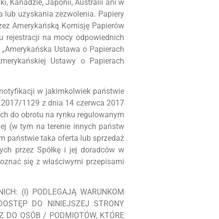
 Kanadzie, Japonii, Australii ani w
ia lub uzyskania zezwolenia. Papiery
rzez Amerykańską Komisję Papierów
u rejestracji na mocy odpowiednich
3, „Amerykańska Ustawa o Papierach
Amerykańskiej Ustawy o Papierach
notyfikacji w jakimkolwiek państwie
) 2017/1129 z dnia 14 czerwca 2017
 ich do obrotu na rynku regulowanym
ej (w tym na terenie innych państw
ym państwie taka oferta lub sprzedaż
ch przez Spółkę i jej doradców w
poznać się z właściwymi przepisami
NICH: (I) PODLEGAJĄ WARUNKOM
DOSTĘP DO NINIEJSZEJ STRONY
AZ DO OSÓB / PODMIOTÓW, KTÓRE