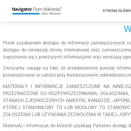
content
STRONA GŁÓW
W
Przed uzyskaniem dostępu do informacji zamieszczonych na 
dostępu do niniejszej strony internetowej oraz zamieszczon
zapoznanie się z poniższymi informacjami oraz wyrażają zgod
Zwracamy uwagę na fakt, że przedstawione poniżej informa
przeanalizować w całości przy każdorazowym odwiedzaniu nini
MATERIAŁY I INFORMACJE ZAMIESZCZONE NA NINIEJS
PRZEZNACZONE DO ROZPOWSZECHNIANIA, OGŁASZANIA, P
STANACH ZJEDNOCZONYCH AMERYKI, KANADZIE, JAPONII, 
KTÓREJ STANOWIŁOBY TO LUB MOGŁOBY TO STANOWIĆ
ZGŁOSZENIA LUB UZYSKANIA ZEZWOLENIA W TAKIEJ JURY
Materiały i informacje, do których uzyskają Państwo dostęp, 