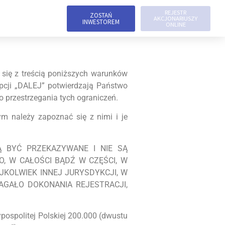
REJESTR
ZOSTAŃ
AKCJONARIUSZY
INWESTOREM
ONLINE
 się z treścią poniższych warunków
opcji „DALEJ” potwierdzają Państwo
 przestrzegania tych ograniczeń.
m należy zapoznać się z nimi i je
Ą BYĆ PRZEKAZYWANE I NIE SĄ
O, W CAŁOŚCI BĄDŹ W CZĘŚCI, W
EJKOLWIEK INNEJ JURYSDYKCJI, W
GAŁO DOKONANIA REJESTRACJI,
ypospolitej Polskiej 200.000 (dwustu