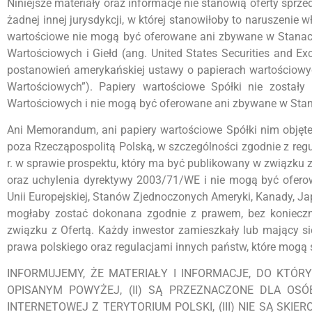
Niniejsze materiały oraz informacje nie stanowią oferty spr
żadnej innej jurysdykcji, w której stanowiłoby to naruszenie
wartościowe nie mogą być oferowane ani zbywane w Stanach
Wartościowych i Giełd (ang. United States Securities and E
postanowień amerykańskiej ustawy o papierach wartościowyc
Wartościowych”). Papiery wartościowe Spółki nie został
Wartościowych i nie mogą być oferowane ani zbywane w Sta
Ani Memorandum, ani papiery wartościowe Spółki nim objęte n
poza Rzecząpospolitą Polską, w szczególności zgodnie z reg
r. w sprawie prospektu, który ma być publikowany w związku
oraz uchylenia dyrektywy 2003/71/WE i nie mogą być oferow
Unii Europejskiej, Stanów Zjednoczonych Ameryki, Kanady, Japo
mogłaby zostać dokonana zgodnie z prawem, bez konieczn
związku z Ofertą. Każdy inwestor zamieszkały lub mający si
prawa polskiego oraz regulacjami innych państw, które mogą 
INFORMUJEMY, ŻE MATERIAŁY I INFORMACJE, DO KTÓ
OPISANYM POWYŻEJ, (II) SĄ PRZEZNACZONE DLA OS
INTERNETOWEJ Z TERYTORIUM POLSKI, (III) NIE SĄ SK