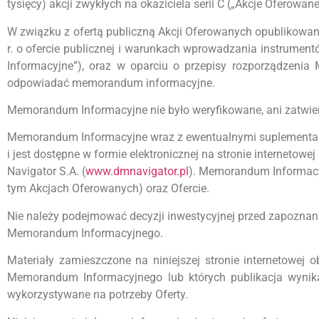
tysięcy) akcji zwykłych na okaziciela serii C („Akcje Oferowan
W związku z ofertą publiczną Akcji Oferowanych opublikowan
r. o ofercie publicznej i warunkach wprowadzania instrum
Informacyjne”), oraz w oparciu o przepisy rozporządzeni
odpowiadać memorandum informacyjne.
Memorandum Informacyjne nie było weryfikowane, ani zatwi
Memorandum Informacyjne wraz z ewentualnymi suplementam
i jest dostępne w formie elektronicznej na stronie internetowej 
Navigator S.A. (
www.dmnavigator.pl
). Memorandum Informacy
tym Akcjach Oferowanych) oraz Ofercie.
Nie należy podejmować decyzji inwestycyjnej przed zapoznan
Memorandum Informacyjnego.
Materiały zamieszczone na niniejszej stronie internetowej
Memorandum Informacyjnego lub których publikacja wynika
wykorzystywane na potrzeby Oferty.